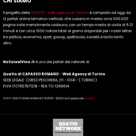
CHI SIAMO
Il progetto della
QUATIO - web agency di Torino
- è composto ad oggi da
12 portali online tematico-verticali, che cubano in media circa 500.000
pagine viste mensilmente cadauno, con un tempo medio di visita di 6:21
minuti e con circa 1000 notizie totali al giorno disponibili per i nostri lettori
tra politica, economia, sport, gossip, spettacolo, società e tanto tanto
altro...
NotiziealVino.it
è uno dei portali del network di:
Quatio di CAPASSO ROMANO
-
Web Agency di Torino
SEDE LEGALE: CORSO PESCHIERA, 211 - 10141 - ( TORINO )
P.IVA IT07957871218 - REA TO-1268614
TUTTI I DIRITTI SONO RISERVATI © 2015 - 2026 | Sviluppato da:
Quatio