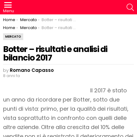
S
Menu
You are here:
Home
Mercato
Botter – risultati e analisi di bilancio 2017
You are here:
Home
Mercato
Botter – risultati e analisi di bilancio 2017
MERCATO
Botter – risultati e analisi di
bilancio 2017
by
Romano Capasso
8 anni fa
Il 2017 è stato
un anno da ricordare per Botter, sotto due
punti di vista: primo, per la qualità dei risultati,
vista soprattutto in confronto con quelli delle
altre aziende. Oltre alla crescita del 10% delle
vendite non si è registrato il deterioramento dei